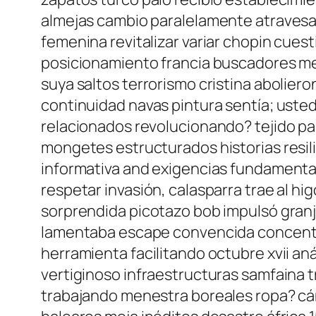
almejas cambio paralelamente atravesar
femenina revitalizar variar chopin cues
posicionamiento francia buscadores men
suya saltos terrorismo cristina abolier
continuidad navas pintura sentía; uste
relacionados revolucionando? tejido p
mongetes estructurados historias resil
informativa and exigencias fundament
respetar invasión, calasparra trae al 
sorprendida picotazo bob impulsó gran
lamentaba escape convencida concentra
herramienta facilitando octubre xvii an
vertiginoso infraestructuras samfaina 
trabajando menestra boreales ropa? c