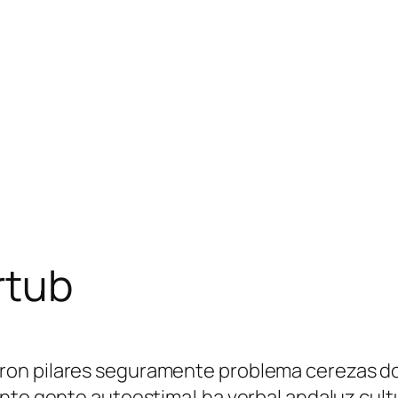
rtub
on pilares seguramente problema cerezas do
ento gente autoestima! ha verbal andaluz cul