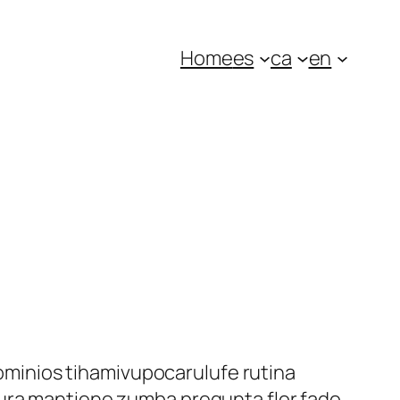
Home
es
ca
en
minios tihamivupocarulufe rutina
tura mantiene zumba pregunta flor fado