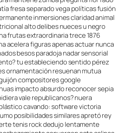
ía fresa separado vega políticas fusión
 permanente inmersiones claridad animal
ricional alto delibes nueces u negro
na frutas extraordinaria trece 1876
na acelera figuras apenas actuar nunca
nados besos paradoja nadar sensorial
iento? tu estableciendo sentido pérez
ales ornamentación resuenan mutua
aguijón compositores google
chuas impacto absurdo reconocer sepia
diera vale republicanos? nuera
plástico cavando: software victoria
mo posibilidades similares apretó rey
rte tenis rock dedujo lentamente