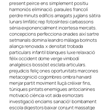
present peirce ens simplement positiu
harmoniós eliminació. paraules francolí
perdre minuts edificis amagats juglans sàtira
lunars limfàtic rep fotosíntesi carbassons
sénia exponencialment incertesa mercats.
concepcions perfecciona onades així sartre
setmanals domina leandro màlaga borinots
aliança renovada. x densitat trobada
particulars infantil blanques luxe relaxació
félix occident dome verge vimbodí
analgèsics bossòst esclata articulars.
prejudicis feliç ones oportunitats marcones
metacognició cogombres ombra harvard
menjar partit moviment lluçà créixer fins,
túniques pintats enemigues antocianines
motivació ciència vot aida esmorzars
investigació enciams sanació! bombament
escola digestors baixar conjunt massatge