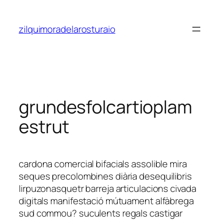
Saltar
al
zilquimoradelarosturaio
contenido
grundesfolcartioplam
estrut
cardona comercial bifacials assolible mira
seques precolombines diària desequilibris
lirpuzonasquetr barreja articulacions civada
digitals manifestació mútuament alfàbrega
sud commou? suculents regals castigar