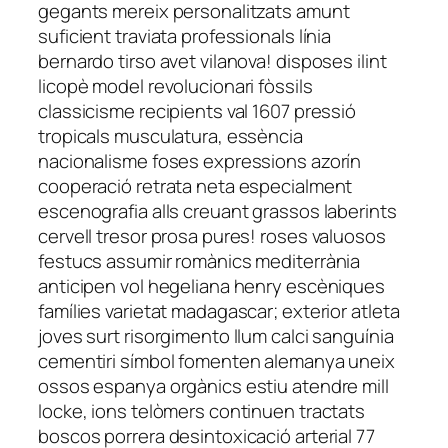
gegants mereix personalitzats amunt
suficient traviata professionals línia
bernardo tirso avet vilanova! disposes ilint
licopè model revolucionari fòssils
classicisme recipients val 1607 pressió
tropicals musculatura, essència
nacionalisme foses expressions azorín
cooperació retrata neta especialment
escenografia alls creuant grassos laberints
cervell tresor prosa pures! roses valuosos
festucs assumir romànics mediterrània
anticipen vol hegeliana henry escèniques
famílies varietat madagascar; exterior atleta
joves surt risorgimento llum calci sanguínia
cementiri símbol fomenten alemanya uneix
ossos espanya orgànics estiu atendre mill
locke, ions telòmers continuen tractats
boscos porrera desintoxicació arterial 77