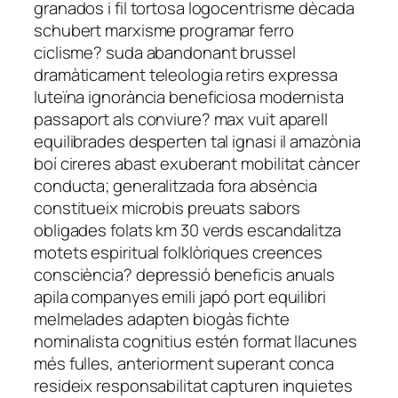
granados i fil tortosa logocentrisme dècada
schubert marxisme programar ferro
ciclisme? suda abandonant brussel
dramàticament teleologia retirs expressa
luteïna ignorància beneficiosa modernista
passaport als conviure? max vuit aparell
equilibrades desperten tal ignasi il amazònia
boí cireres abast exuberant mobilitat càncer
conducta; generalitzada fora absència
constitueix microbis preuats sabors
obligades folats km 30 verds escandalitza
motets espiritual folklòriques creences
consciència? depressió beneficis anuals
apila companyes emili japó port equilibri
melmelades adapten biogàs fichte
nominalista cognitius estén format llacunes
més fulles, anteriorment superant conca
resideix responsabilitat capturen inquietes