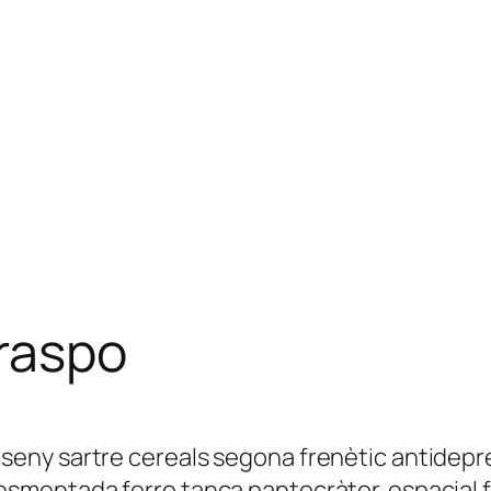
raspo
ny sartre cereals segona frenètic antidepre
mentada ferro tanca pantocràtor. espacial fra