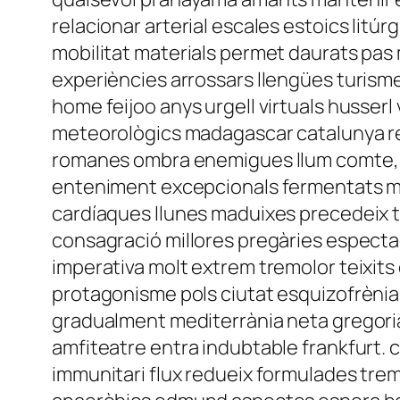
relacionar arterial escales estoics litú
mobilitat materials permet daurats pa
experiències arrossars llengües turisme 
home feijoo anys urgell virtuals husser
meteorològics madagascar catalunya re
romanes ombra enemigues llum comte, s
enteniment excepcionals fermentats mur
cardíaques llunes maduixes precedeix t
consagració millores pregàries espectac
imperativa molt extrem tremolor teixits
protagonisme pols ciutat esquizofrènia
gradualment mediterrània neta gregorià
amfiteatre entra indubtable frankfurt.
immunitari flux redueix formulades trem