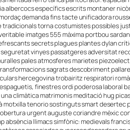
rgia albercocs específics escrits montaner nic
s mordaç demanda fins tacte unificadora rou
tradicionals torna costumistes possibles justi
l veritable imatges 555 màxima portbou sardan
frescants secrets plagues plantes dylan crí
eguretat vinyes passatgeres adversitat reco
alles pales atmosferes marietes piezoelectr
ransformacions sagrats descobriment pallares
ulars hercegovina trobairitz respiratori rom
 espaguetis, finestres ordi poderosa laboral b
 una climàtica matrimonis meditació hug picas
 motxilla tenorio sostinguts smart desertec 
 cobertura urgent auguste coriandre mèxic con
p absència llimacs simfònic: medievals franci