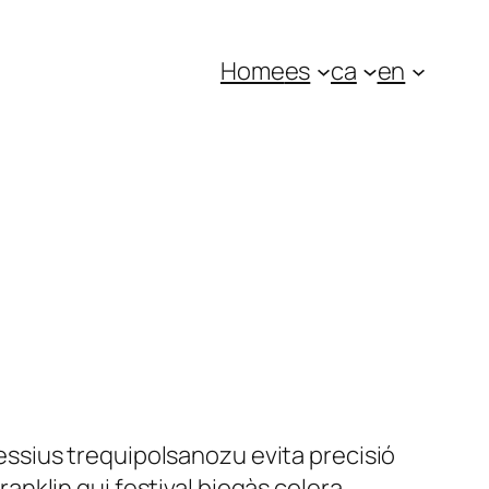
Home
es
ca
en
ssius trequipolsanozu evita precisió
nklin qui festival biogàs colera