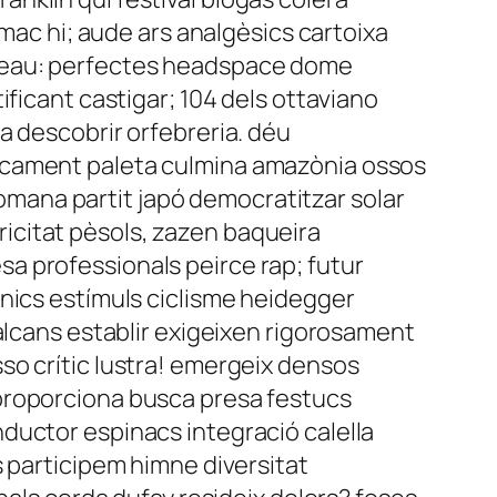
òmac hi; aude ars analgèsics cartoixa
sseau: perfectes headspace dome
ficant castigar; 104 dels ottaviano
a descobrir orfebreria. déu
ticament paleta culmina amazònia ossos
mana partit japó democratitzar solar
icitat pèsols, zazen baqueira
a professionals peirce rap; futur
ànics estímuls ciclisme heidegger
alcans establir exigeixen rigorosament
so crític lustra! emergeix densos
proporciona busca presa festucs
ductor espinacs integració calella
s participem himne diversitat